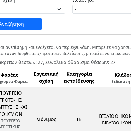
Εργασιακή σχέση
Ειδικότητα
Αναζήτηση
ναι ανεπίσημη και ενδέχεται να περιέχει λάθη. Μπορείτε να χρησ
Για τυχόν διορθώσεις/προτάσεις βελτίωσης, μπορείτε να επικοινω
ακριτών θέσεων: 27, Συνολικό άθροισμα θέσεων: 27
Εργασιακή
Κατηγορία
Φορέας
Κλάδο
σχέση
εκπαίδευσης
ηγορία Φορέα
Ειδικότη
ΠΟΥΡΓΕΙΟ
ΓΡΟΤΙΚΗΣ
ΠΤΥΞΗΣ ΚΑΙ
ΡΟΦΙΜΩΝ
ΒΙΒΛΙΟΘΗΚΟ
Μόνιμος
ΤΕ
ΥΠΟΥΡΓΕΙΟ
ΒΙΒΛΙΟΘΗΚΟ
ΑΓΡΟΤΙΚΗΣ