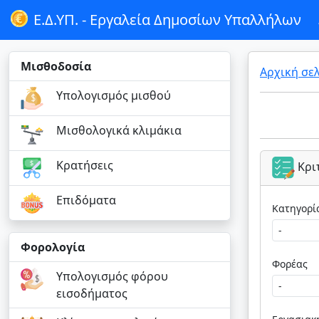
Ε.Δ.ΥΠ. -
Εργαλεία Δημοσίων Υπαλλήλων
Μισθοδοσία
Αρχική σε
Υπολογισμός μισθού
Μισθολογικά κλιμάκια
Κρατήσεις
Κρι
Επιδόματα
Φορολογία
Φορέας
Υπολογισμός φόρου
εισοδήματος