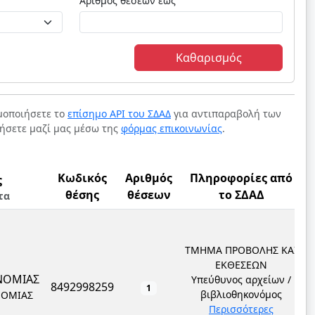
Αριθμός θέσεων έως
Καθαρισμός
ιμοποιήσετε το
επίσημο API του ΣΔΑΔ
για αντιπαραβολή των
νήσετε μαζί μας μέσω της
φόρμας επικοινωνίας
.
Κωδικός
Αριθμός
Πληροφορίες από
ς
θέσης
θέσεων
το ΣΔΑΔ
τα
ΤΜΗΜΑ ΠΡΟΒΟΛΗΣ ΚΑΙ
ΕΚΘΕΣΕΩΝ
ΝΟΜΙΑΣ
Υπεύθυνος αρχείων /
8492998259
1
βιβλιοθηκονόμος
ΝΟΜΙΑΣ
Περισσότερες