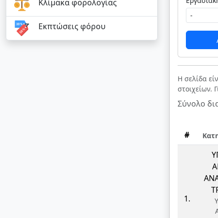
Κλίμακα φορολογίας
Εκπτώσεις φόρου
Η σελίδα εί
στοιχείων. 
Σύνολο δι
#
Κατ
Υ
Α
ΑΝΑ
Τ
1.