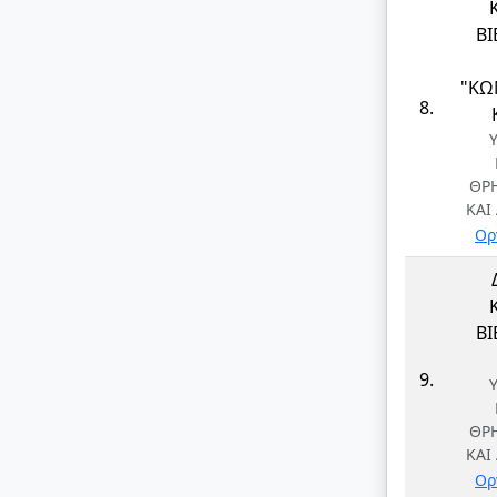
Β
"ΚΩ
8.
ΘΡ
ΚΑΙ
Ορ
Β
9.
ΘΡ
ΚΑΙ
Ορ