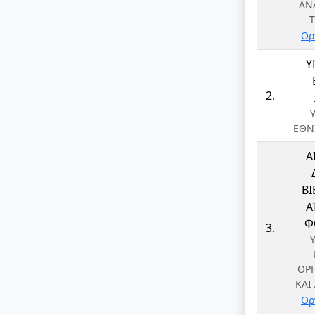
ΑΝ
Ορ
Υ
2.
ΕΘΝ
Α
Β
Α
Φ
3.
ΘΡ
ΚΑΙ
Ορ