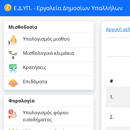
Ε.Δ.ΥΠ. -
Εργαλεία Δημοσίων Υπαλλήλων
Μισθοδοσία
Αρχική σε
Υπολογισμός μισθού
Μισθολογικά κλιμάκια
Κρατήσεις
#
Επιδόματα
1.
Φορολογία
Υπολογισμός φόρου
2.
εισοδήματος