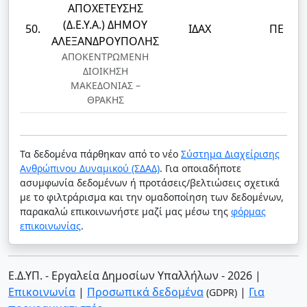
ΑΠΟΧΕΤΕΥΣΗΣ
(Δ.Ε.Υ.Α.) ΔΗΜΟΥ
50.
ΙΔΑΧ
ΠΕ
ΑΛΕΞΑΝΔΡΟΥΠΟΛΗΣ
ΑΠΟΚΕΝΤΡΩΜΕΝΗ
ΔΙΟΙΚΗΣΗ
ΜΑΚΕΔΟΝΙΑΣ –
ΘΡΑΚΗΣ
Τα δεδομένα πάρθηκαν από το νέο
Σύστημα Διαχείρισης
Ανθρώπινου Δυναμικού (ΣΔΑΔ)
. Για οποιαδήποτε
ασυμφωνία δεδομένων ή προτάσεις/βελτιώσεις σχετικά
με το φιλτράρισμα και την ομαδοποίηση των δεδομένων,
παρακαλώ επικοινωνήστε μαζί μας μέσω της
φόρμας
επικοινωνίας
.
Ε.Δ.ΥΠ. - Εργαλεία Δημοσίων Υπαλλήλων - 2026
|
Επικοινωνία
|
Προσωπικά δεδομένα
|
Για
(GDPR)