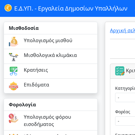
Ε.Δ.ΥΠ. -
Εργαλεία Δημοσίων Υπαλλήλων
Μισθοδοσία
Αρχική σε
Υπολογισμός μισθού
Μισθολογικά κλιμάκια
Κρατήσεις
Κρι
Επιδόματα
Φορολογία
Φορέας
Υπολογισμός φόρου
εισοδήματος