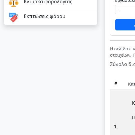
Κλίμακα φορολογίας
Εκπτώσεις φόρου
Η σελίδα εί
στοιχείων. 
Σύνολο δι
#
Κα
Κ
Π
1.