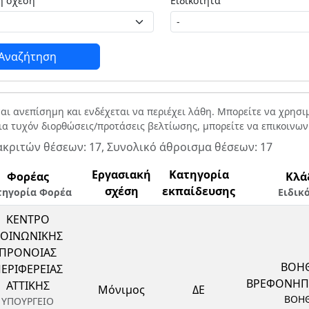
Εργασιακή σχέση
Ειδικότητα
Αναζήτηση
ναι ανεπίσημη και ενδέχεται να περιέχει λάθη. Μπορείτε να χρησ
Για τυχόν διορθώσεις/προτάσεις βελτίωσης, μπορείτε να επικοινω
ακριτών θέσεων: 17, Συνολικό άθροισμα θέσεων: 17
Εργασιακή
Κατηγορία
Φορέας
Κλά
σχέση
εκπαίδευσης
τηγορία Φορέα
Ειδικ
ΚΕΝΤΡΟ
ΟΙΝΩΝΙΚΗΣ
ΠΡΟΝΟΙΑΣ
ΒΟΗ
ΕΡΙΦΕΡΕΙΑΣ
ΒΡΕΦΟΝΗ
ΑΤΤΙΚΗΣ
Μόνιμος
ΔΕ
ΒΟΗ
ΥΠΟΥΡΓΕΙΟ