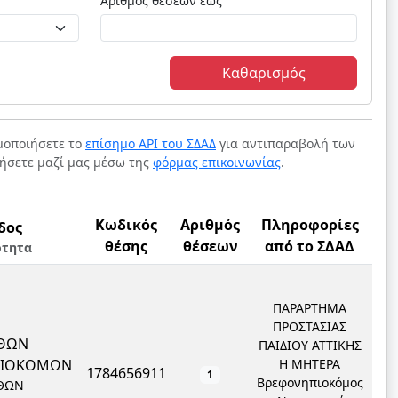
Αριθμός θέσεων έως
Καθαρισμός
ιμοποιήσετε το
επίσημο API του ΣΔΑΔ
για αντιπαραβολή των
νήσετε μαζί μας μέσω της
φόρμας επικοινωνίας
.
Κωδικός
Αριθμός
Πληροφορίες
δος
θέσης
θέσεων
από το ΣΔΑΔ
ότητα
ΠΑΡΑΡΤΗΜΑ
ΠΡΟΣΤΑΣΙΑΣ
ΘΩΝ
ΠΑΙΔΙΟΥ ΑΤΤΙΚΗΣ
ΠΙΟΚΟΜΩΝ
Η ΜΗΤΕΡΑ
1784656911
1
Βρεφονηπιοκόμος
ΘΩΝ