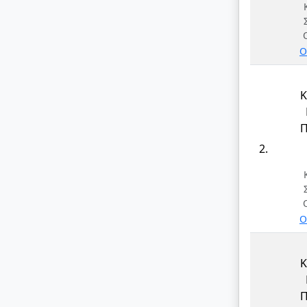
Ο
Κ
Π
2.
Ο
Κ
Π