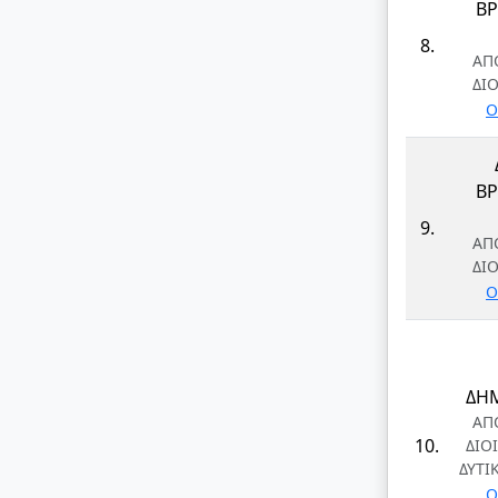
Β
8.
ΑΠ
ΔΙ
Ο
Β
9.
ΑΠ
ΔΙ
Ο
ΔΗ
ΑΠ
10.
ΔΙΟ
ΔΥΤΙ
Ο