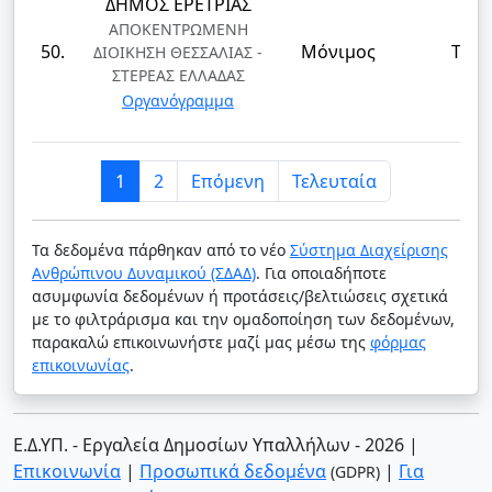
ΔΗΜΟΣ ΕΡΕΤΡΙΑΣ
ΑΠΟΚΕΝΤΡΩΜΕΝΗ
50.
Μόνιμος
ΤΕ
ΔΙΟΙΚΗΣΗ ΘΕΣΣΑΛΙΑΣ -
ΣΤΕΡΕΑΣ ΕΛΛΑΔΑΣ
Οργανόγραμμα
1
2
Επόμενη
Τελευταία
Τα δεδομένα πάρθηκαν από το νέο
Σύστημα Διαχείρισης
Ανθρώπινου Δυναμικού (ΣΔΑΔ)
. Για οποιαδήποτε
ασυμφωνία δεδομένων ή προτάσεις/βελτιώσεις σχετικά
με το φιλτράρισμα και την ομαδοποίηση των δεδομένων,
παρακαλώ επικοινωνήστε μαζί μας μέσω της
φόρμας
επικοινωνίας
.
Ε.Δ.ΥΠ. - Εργαλεία Δημοσίων Υπαλλήλων - 2026
|
Επικοινωνία
|
Προσωπικά δεδομένα
|
Για
(GDPR)