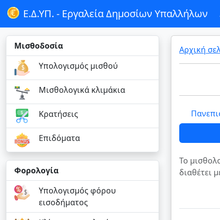
Ε.Δ.ΥΠ. -
Εργαλεία Δημοσίων Υπαλλήλων
Μισθοδοσία
Αρχική σε
Υπολογισμός μισθού
Μισθολογικά κλιμάκια
Πανεπισ
Κρατήσεις
Επιδόματα
Το μισθολο
Φορολογία
διαθέτει μ
Υπολογισμός φόρου
εισοδήματος