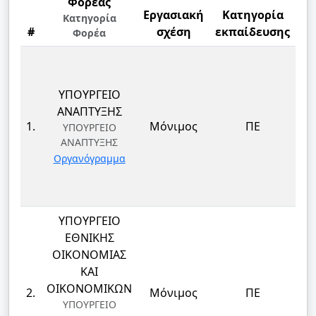
Φορέας
Εργασιακή
Κατηγορία
Κατηγορία
#
σχέση
εκπαίδευσης
Φορέα
ΥΠΟΥΡΓΕΙΟ
ΑΝΑΠΤΥΞΗΣ
Μ
1.
Μόνιμος
ΠΕ
ΥΠΟΥΡΓΕΙΟ
ΗΛ
ΑΝΑΠΤΥΞΗΣ
Οργανόγραμμα
ΥΠΟΥΡΓΕΙΟ
ΕΘΝΙΚΗΣ
ΟΙΚΟΝΟΜΙΑΣ
ΚΑΙ
Μ
ΟΙΚΟΝΟΜΙΚΩΝ
2.
Μόνιμος
ΠΕ
ΗΛ
ΥΠΟΥΡΓΕΙΟ