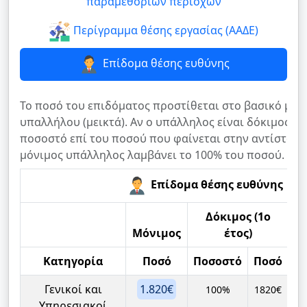
παραμεθορίων περιοχών
Περίγραμμα θέσης εργασίας (ΑΑΔΕ)
Επίδομα θέσης ευθύνης
Το ποσό του επιδόματος προστίθεται στο βασικό μισ
υπαλλήλου (μεικτά). Αν ο υπάλληλος είναι δόκιμος, λ
ποσοστό επί του ποσού που φαίνεται στην αντίστοιχ
μόνιμος υπάλληλος λαμβάνει το 100% του ποσού.
Επίδομα θέσης ευθύνης
Δόκιμος (1ο
Μόνιμος
έτος)
Κατηγορία
Ποσό
Ποσοστό
Ποσό
Π
Γενικοί και
1.820€
100%
1820€
Υπηρεσιακοί