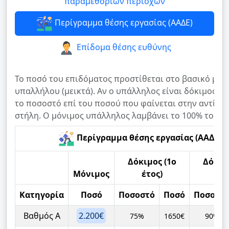
παραμεθορίων περιοχών
Περίγραμμα θέσης εργασίας (ΑΑΔΕ)
Επίδομα θέσης ευθύνης
Το ποσό του επιδόματος προστίθεται στο βασικό μισ
υπαλλήλου (μεικτά). Αν ο υπάλληλος είναι δόκιμος, λ
το ποσοστό επί του ποσού που φαίνεται στην αντίστ
στήλη. Ο μόνιμος υπάλληλος λαμβάνει το 100% του π
Περίγραμμα θέσης εργασίας (ΑΑΔΕ)
Δόκιμος (1ο
Δόκιμ
Μόνιμος
έτος)
έτ
Κατηγορία
Ποσό
Ποσοστό
Ποσό
Ποσοστ
Βαθμός Α
2.200€
75%
1650€
90%