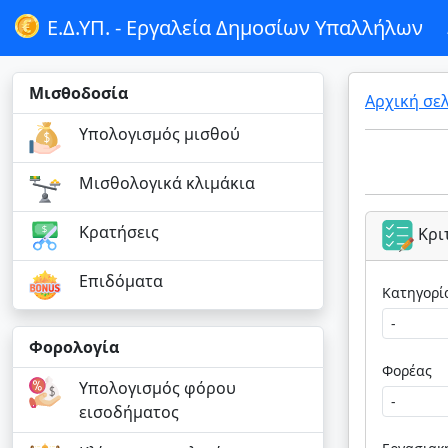
Ε.Δ.ΥΠ. -
Εργαλεία Δημοσίων Υπαλλήλων
Μισθοδοσία
Αρχική σε
Υπολογισμός μισθού
Μισθολογικά κλιμάκια
Κρατήσεις
Κρι
Επιδόματα
Φορολογία
Φορέας
Υπολογισμός φόρου
εισοδήματος