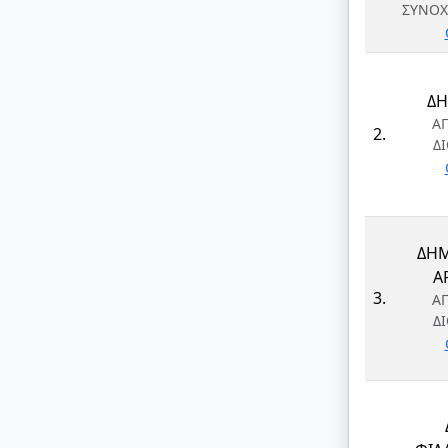
ΣΥΝΟΧ
ΔΗ
Α
2.
Δ
ΔΗΜ
Α
3.
Α
Δ