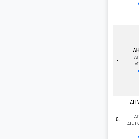
Δ
Α
7.
Δ
ΔΗΜ
Α
8.
ΔΙΟΙ