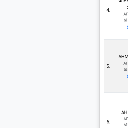
ΦΙΛ
4.
Α
Δ
ΔΗΜ
Α
5.
Δ
ΔΗ
Α
6.
Δ