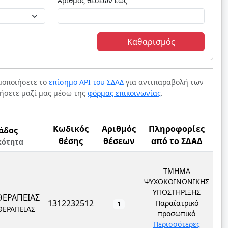
Αριθμός θέσεων έως
Καθαρισμός
ιμοποιήσετε το
επίσημο API του ΣΔΑΔ
για αντιπαραβολή των
νήσετε μαζί μας μέσω της
φόρμας επικοινωνίας
.
Κωδικός
Αριθμός
Πληροφορίες
άδος
θέσης
θέσεων
από το ΣΔΑΔ
κότητα
ΤΜΗΜΑ
ΨΥΧΟΚΟΙΝΩΝΙΚΗΣ
ΥΠΟΣΤΗΡΙΞΗΣ
ΘΕΡΑΠΕΙΑΣ
1312232512
Παραϊατρικό
1
ΘΕΡΑΠΕΙΑΣ
προσωπικό
Περισσότερες