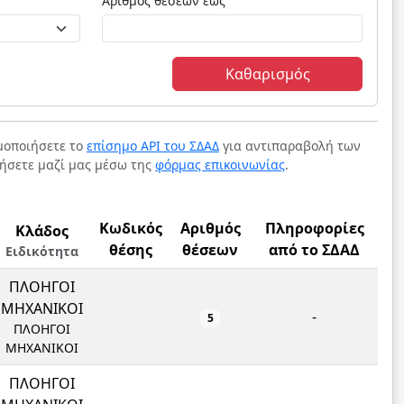
Αριθμός θέσεων έως
Καθαρισμός
ιμοποιήσετε το
επίσημο API του ΣΔΑΔ
για αντιπαραβολή των
νήσετε μαζί μας μέσω της
φόρμας επικοινωνίας
.
Κωδικός
Αριθμός
Πληροφορίες
Κλάδος
θέσης
θέσεων
από το ΣΔΑΔ
Ειδικότητα
ΠΛΟΗΓΟΙ
ΜΗΧΑΝΙΚΟΙ
-
5
ΠΛΟΗΓΟΙ
ΜΗΧΑΝΙΚΟΙ
ΠΛΟΗΓΟΙ