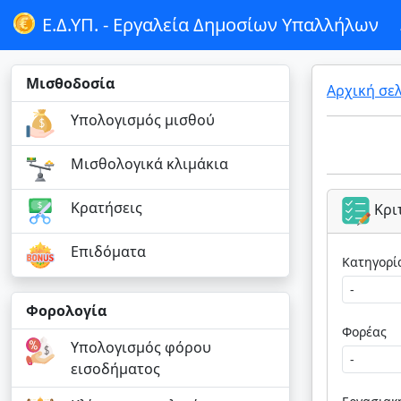
Ε.Δ.ΥΠ. -
Εργαλεία Δημοσίων Υπαλλήλων
Μισθοδοσία
Αρχική σε
Υπολογισμός μισθού
Μισθολογικά κλιμάκια
Κρατήσεις
Κρι
Επιδόματα
Φορολογία
Φορέας
Υπολογισμός φόρου
εισοδήματος