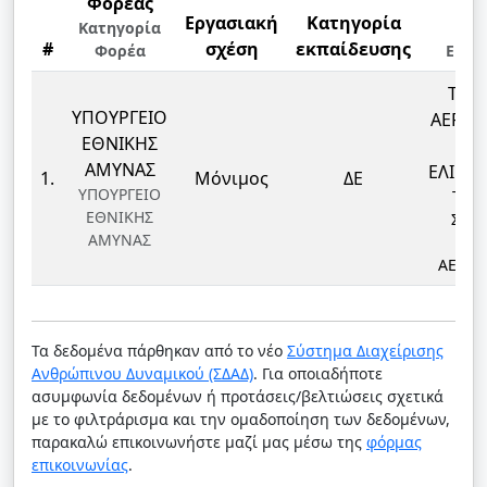
Φορέας
Εργασιακή
Κατηγορία
Κλ
Κατηγορία
#
σχέση
εκπαίδευσης
Φορέα
Ειδι
ΤΕΧ
ΥΠΟΥΡΓΕΙΟ
ΑΕΡΟ
ΕΘΝΙΚΗΣ
Κ
ΑΜΥΝΑΣ
ΕΛΙΚΟ
1.
Μόνιμος
ΔΕ
ΥΠΟΥΡΓΕΙΟ
ΤΕΧ
ΕΘΝΙΚΗΣ
ΣΩΣ
ΑΜΥΝΑΣ
ΜΕ
ΑΕΡΟ
Τα δεδομένα πάρθηκαν από το νέο
Σύστημα Διαχείρισης
Ανθρώπινου Δυναμικού (ΣΔΑΔ)
. Για οποιαδήποτε
ασυμφωνία δεδομένων ή προτάσεις/βελτιώσεις σχετικά
με το φιλτράρισμα και την ομαδοποίηση των δεδομένων,
παρακαλώ επικοινωνήστε μαζί μας μέσω της
φόρμας
επικοινωνίας
.