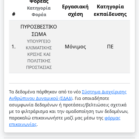
Φορέας
Εργασιακή
Κατηγορία
Κατηγορία
#
σχέση
εκπαίδευσης
Φορέα
Ε
ΠΥΡΟΣΒΕΣΤΙΚΟ
ΣΩΜΑ
Π
ΥΠΟΥΡΓΕΙΟ
ΚΥ
1.
Μόνιμος
ΠΕ
ΚΛΙΜΑΤΙΚΗΣ
ΚΡΙΣΗΣ ΚΑΙ
ΚΥ
ΠΟΛΙΤΙΚΗΣ
ΠΡΟΣΤΑΣΙΑΣ
Τα δεδομένα πάρθηκαν από το νέο
Σύστημα Διαχείρισης
Ανθρώπινου Δυναμικού (ΣΔΑΔ)
. Για οποιαδήποτε
ασυμφωνία δεδομένων ή προτάσεις/βελτιώσεις σχετικά
με το φιλτράρισμα και την ομαδοποίηση των δεδομένων,
παρακαλώ επικοινωνήστε μαζί μας μέσω της
φόρμας
επικοινωνίας
.