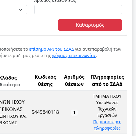
Αριθμός θέσεων έως
Καθαρισμός
ιμοποιήσετε το
επίσημο API του ΣΔΑΔ
για αντιπαραβολή των
νήσετε μαζί μας μέσω της
φόρμας επικοινωνίας
.
Κωδικός
Αριθμός
Πληροφορίες
Κλάδος
θέσης
θέσεων
από το ΣΔΑΔ
ιδικότητα
ΤΜΗΜΑ ΗΧΟΥ
ΧΝΩΝ ΗΧΟΥ
Υπεύθυνος
Ι ΕΙΚΟΝΑΣ
Τεχνικών
5449640118
1
Εργασιών
ΩΝ ΗΧΟΥ ΚΑΙ
Περισσότερες
ΕΙΚΟΝΑΣ
πληροφορίες