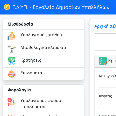
Ε.Δ.ΥΠ. -
Εργαλεία Δημοσίων Υπαλλήλων
Μισθοδοσία
Αρχική σε
Υπολογισμός μισθού
Μισθολογικά κλιμάκια
Κρατήσεις
Κρι
Επιδόματα
Φορολογία
Φορέας
Υπολογισμός φόρου
εισοδήματος