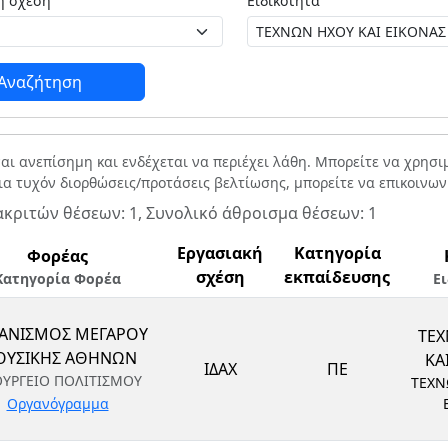
Εργασιακή σχέση
Ειδικότητα
Αναζήτηση
ναι ανεπίσημη και ενδέχεται να περιέχει λάθη. Μπορείτε να χρησ
Για τυχόν διορθώσεις/προτάσεις βελτίωσης, μπορείτε να επικοινω
ακριτών θέσεων: 1, Συνολικό άθροισμα θέσεων: 1
Εργασιακή
Κατηγορία
Φορέας
σχέση
εκπαίδευσης
Κατηγορία Φορέα
Ε
ΑΝΙΣΜΟΣ ΜΕΓΑΡΟΥ
ΤΕ
ΥΣΙΚΗΣ ΑΘΗΝΩΝ
ΚΑ
ΙΔΑΧ
ΠΕ
ΥΡΓΕΙΟ ΠΟΛΙΤΙΣΜΟΥ
ΤΕΧΝ
Οργανόγραμμα