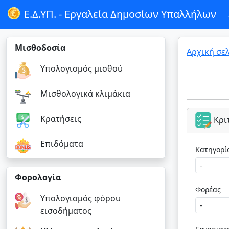
Ε.Δ.ΥΠ. -
Εργαλεία Δημοσίων Υπαλλήλων
Μισθοδοσία
Αρχική σε
Υπολογισμός μισθού
Μισθολογικά κλιμάκια
Κρατήσεις
Κρι
Επιδόματα
Φορολογία
Φορέας
Υπολογισμός φόρου
εισοδήματος