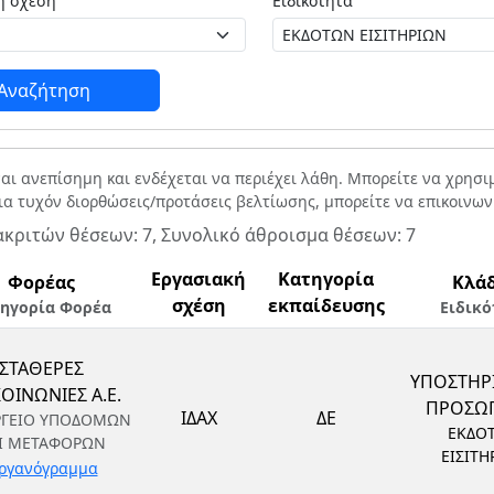
Εργασιακή σχέση
Ειδικότητα
Αναζήτηση
ναι ανεπίσημη και ενδέχεται να περιέχει λάθη. Μπορείτε να χρησ
Για τυχόν διορθώσεις/προτάσεις βελτίωσης, μπορείτε να επικοινω
ακριτών θέσεων: 7, Συνολικό άθροισμα θέσεων: 7
Εργασιακή
Κατηγορία
Φορέας
Κλά
σχέση
εκπαίδευσης
ηγορία Φορέα
Ειδικό
ΣΤΑΘΕΡΕΣ
ΥΠΟΣΤΗΡ
ΟΙΝΩΝΙΕΣ Α.Ε.
ΠΡΟΣΩ
ΙΔΑΧ
ΔΕ
ΡΓΕΙΟ ΥΠΟΔΟΜΩΝ
ΕΚΔΟ
Ι ΜΕΤΑΦΟΡΩΝ
ΕΙΣΙΤΗ
ργανόγραμμα