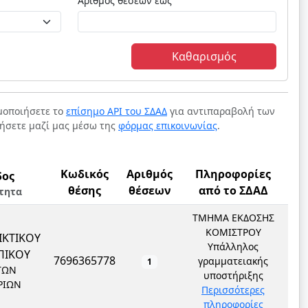
Αριθμός θέσεων έως
Καθαρισμός
ιμοποιήσετε το
επίσημο API του ΣΔΑΔ
για αντιπαραβολή των
νήσετε μαζί μας μέσω της
φόρμας επικοινωνίας
.
Κωδικός
Αριθμός
Πληροφορίες
δος
θέσης
θέσεων
από το ΣΔΑΔ
τητα
ΤΜΗΜΑ ΕΚΔΟΣΗΣ
ΚΟΜΙΣΤΡΟΥ
ΙΚΤΙΚΟΥ
Υπάλληλος
ΠΙΚΟΥ
7696365778
γραμματειακής
1
ΤΩΝ
υποστήριξης
ΡΙΩΝ
Περισσότερες
πληροφορίες