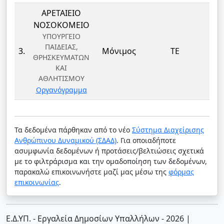
ΑΡΕΤΑΙΕΙΟ
ΝΟΣΟΚΟΜΕΙΟ
ΥΠΟΥΡΓΕΙΟ
ΜΑΙ
ΠΑΙΔΕΙΑΣ,
3.
Μόνιμος
ΤΕ
ΘΡΗΣΚΕΥΜΑΤΩΝ
ΜΑ
ΚΑΙ
ΑΘΛΗΤΙΣΜΟΥ
Οργανόγραμμα
Τα δεδομένα πάρθηκαν από το νέο
Σύστημα Διαχείρισης
Ανθρώπινου Δυναμικού (ΣΔΑΔ)
. Για οποιαδήποτε
ασυμφωνία δεδομένων ή προτάσεις/βελτιώσεις σχετικά
με το φιλτράρισμα και την ομαδοποίηση των δεδομένων,
παρακαλώ επικοινωνήστε μαζί μας μέσω της
φόρμας
επικοινωνίας
.
Ε.Δ.ΥΠ. - Εργαλεία Δημοσίων Υπαλλήλων - 2026
|