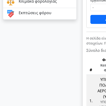
Κλίμακα φορολογίας
Εκπτώσεις φόρου
Η σελίδα εί
στοιχείων. 
Σύνολο δι
Φ
Κα
#
Φ
ΥΠ
ΠΟΛ
ΑΕΡ
(
1.
ΥΠ