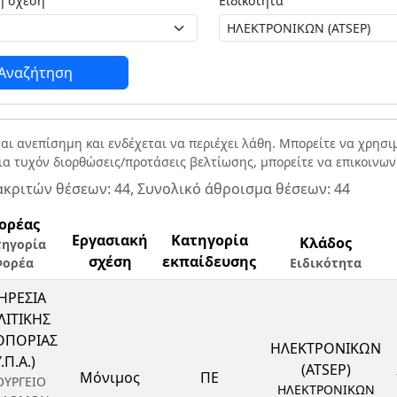
Εργασιακή σχέση
Ειδικότητα
Αναζήτηση
ναι ανεπίσημη και ενδέχεται να περιέχει λάθη. Μπορείτε να χρησ
Για τυχόν διορθώσεις/προτάσεις βελτίωσης, μπορείτε να επικοινω
ακριτών θέσεων: 44, Συνολικό άθροισμα θέσεων: 44
ορέας
Εργασιακή
Κατηγορία
Κλάδος
τηγορία
σχέση
εκπαίδευσης
ορέα
Ειδικότητα
ΗΡΕΣΙΑ
ΙΤΙΚΗΣ
ΟΠΟΡΙΑΣ
ΗΛΕΚΤΡΟΝΙΚΩΝ
Υ.Π.Α.)
(ATSEP)
Μόνιμος
ΠΕ
ΟΥΡΓΕΙΟ
ΗΛΕΚΤΡΟΝΙΚΩΝ