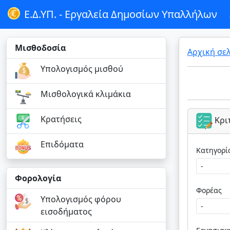
Ε.Δ.ΥΠ. -
Εργαλεία Δημοσίων Υπαλλήλων
Μισθοδοσία
Αρχική σε
Υπολογισμός μισθού
Μισθολογικά κλιμάκια
Κρατήσεις
Κρι
Επιδόματα
Φορολογία
Φορέας
Υπολογισμός φόρου
εισοδήματος