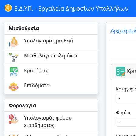
Ε.Δ.ΥΠ. -
Εργαλεία Δημοσίων Υπαλλήλων
Μισθοδοσία
Αρχική σε
Υπολογισμός μισθού
Μισθολογικά κλιμάκια
Κρατήσεις
Κρι
Επιδόματα
Φορολογία
Φορέας
Υπολογισμός φόρου
εισοδήματος