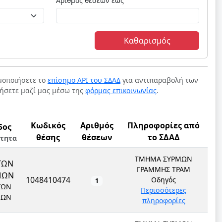
Αριθμός θέσεων έως
Καθαρισμός
ιμοποιήσετε το
επίσημο API του ΣΔΑΔ
για αντιπαραβολή των
νήσετε μαζί μας μέσω της
φόρμας επικοινωνίας
.
Κωδικός
Αριθμός
Πληροφορίες από
δος
θέσης
θέσεων
το ΣΔΑΔ
ότητα
ΤΜΗΜΑ ΣΥΡΜΩΝ
ΓΩΝ
ΓΡΑΜΜΗΣ ΤΡΑΜ
ΜΩΝ
1048410474
Οδηγός
1
ΓΩΝ
Περισσότερες
ΜΩΝ
πληροφορίες