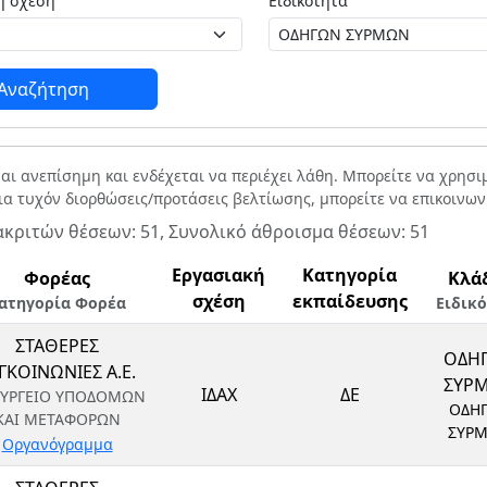
Εργασιακή σχέση
Ειδικότητα
Αναζήτηση
ναι ανεπίσημη και ενδέχεται να περιέχει λάθη. Μπορείτε να χρησ
Για τυχόν διορθώσεις/προτάσεις βελτίωσης, μπορείτε να επικοινω
ακριτών θέσεων: 51, Συνολικό άθροισμα θέσεων: 51
Εργασιακή
Κατηγορία
Φορέας
Κλά
σχέση
εκπαίδευσης
ατηγορία Φορέα
Ειδικ
ΣΤΑΘΕΡΕΣ
ΟΔΗ
ΓΚΟΙΝΩΝΙΕΣ Α.Ε.
ΣΥΡ
ΙΔΑΧ
ΔΕ
ΥΡΓΕΙΟ ΥΠΟΔΟΜΩΝ
ΟΔΗ
ΚΑΙ ΜΕΤΑΦΟΡΩΝ
ΣΥΡ
Οργανόγραμμα