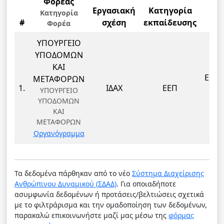
Φορέας
Εργασιακή
Κατηγορία
Κατηγορία
#
σχέση
εκπαίδευσης
Φορέα
Ει
ΥΠΟΥΡΓΕΙΟ
ΥΠΟΔΟΜΩΝ
ΚΑΙ
ΕΠΙ
ΜΕΤΑΦΟΡΩΝ
1.
ΙΔΑΧ
ΕΕΠ
ΠΡ
ΥΠΟΥΡΓΕΙΟ
ΥΠΟΔΟΜΩΝ
ΟΙ
ΚΑΙ
ΜΕΤΑΦΟΡΩΝ
Οργανόγραμμα
Τα δεδομένα πάρθηκαν από το νέο
Σύστημα Διαχείρισης
Ανθρώπινου Δυναμικού (ΣΔΑΔ)
. Για οποιαδήποτε
ασυμφωνία δεδομένων ή προτάσεις/βελτιώσεις σχετικά
με το φιλτράρισμα και την ομαδοποίηση των δεδομένων,
παρακαλώ επικοινωνήστε μαζί μας μέσω της
φόρμας