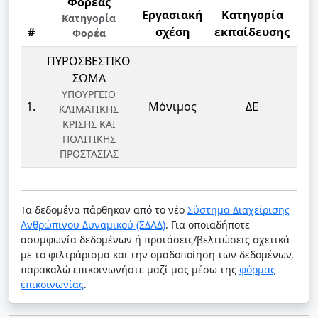
Φορέας
Εργασιακή
Κατηγορία
Κατηγορία
#
σχέση
εκπαίδευσης
Φορέα
Ε
ΠΥΡΟΣΒΕΣΤΙΚΟ
ΣΩΜΑ
ΥΠΟΥΡΓΕΙΟ
ΠΥ
1.
Μόνιμος
ΔΕ
ΚΛΙΜΑΤΙΚΗΣ
ΚΡΙΣΗΣ ΚΑΙ
Π
ΠΟΛΙΤΙΚΗΣ
ΠΡΟΣΤΑΣΙΑΣ
Τα δεδομένα πάρθηκαν από το νέο
Σύστημα Διαχείρισης
Ανθρώπινου Δυναμικού (ΣΔΑΔ)
. Για οποιαδήποτε
ασυμφωνία δεδομένων ή προτάσεις/βελτιώσεις σχετικά
με το φιλτράρισμα και την ομαδοποίηση των δεδομένων,
παρακαλώ επικοινωνήστε μαζί μας μέσω της
φόρμας
επικοινωνίας
.