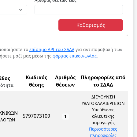
Αριθμός θέσεων έως
Καθαρισμός
ιμοποιήσετε το
επίσημο API του ΣΔΑΔ
για αντιπαραβολή των
νήσετε μαζί μας μέσω της
φόρμας επικοινωνίας
.
Κωδικός
Αριθμός
Πληροφορίες από
άδος
θέσης
θέσεων
το ΣΔΑΔ
κότητα
ΔΙΕΥΘΥΝΣΗ
ΥΔΑΤΟΚΑΛΛΙΕΡΓΕΙΩΝ
Υπεύθυνος
ΧΝΙΚΩΝ
5797073109
αλιευτικής
1
ΟΛΟΓΩΝ
παραγωγής
Περισσότερες
πληροφορίες