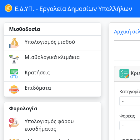
Ε.Δ.ΥΠ. -
Εργαλεία Δημοσίων Υπαλλήλων
Μισθοδοσία
Αρχική σε
Υπολογισμός μισθού
Μισθολογικά κλιμάκια
Κρατήσεις
Κρι
Επιδόματα
Φορολογία
Φορέας
Υπολογισμός φόρου
εισοδήματος