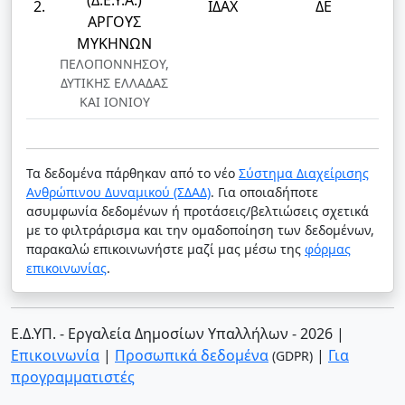
(Δ.Ε.Υ.Α.)
2.
ΙΔΑΧ
ΔΕ
ΠΡ
ΑΡΓΟΥΣ
ΜΥΚΗΝΩΝ
ΠΕΛΟΠΟΝΝΗΣΟΥ,
ΔΥΤΙΚΗΣ ΕΛΛΑΔΑΣ
ΚΑΙ ΙΟΝΙΟΥ
Τα δεδομένα πάρθηκαν από το νέο
Σύστημα Διαχείρισης
Ανθρώπινου Δυναμικού (ΣΔΑΔ)
. Για οποιαδήποτε
ασυμφωνία δεδομένων ή προτάσεις/βελτιώσεις σχετικά
με το φιλτράρισμα και την ομαδοποίηση των δεδομένων,
παρακαλώ επικοινωνήστε μαζί μας μέσω της
φόρμας
επικοινωνίας
.
Ε.Δ.ΥΠ. - Εργαλεία Δημοσίων Υπαλλήλων - 2026
|
Επικοινωνία
|
Προσωπικά δεδομένα
|
Για
(GDPR)
προγραμματιστές