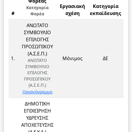
Φορέας
Εργασιακή
Κατηγορία
Κατηγορία
#
σχέση
εκπαίδευσης
Φορέα
ΑΝΩΤΑΤΟ
ΣΥΜΒΟΥΛΙΟ
ΕΠΙΛΟΓΗΣ
ΠΡΟΣΩΠΙΚΟΥ
Π
(Α.Σ.Ε.Π.)
1.
Μόνιμος
ΔΕ
ΠΡ
ΑΝΩΤΑΤΟ
ΣΥΜΒΟΥΛΙΟ
ΕΠΙΛΟΓΗΣ
ΠΡΟΣΩΠΙΚΟΥ
(Α.Σ.Ε.Π.)
Οργανόγραμμα
ΔΗΜΟΤΙΚΗ
ΕΠΙΧΕΙΡΗΣΗ
ΥΔΡΕΥΣΗΣ
ΑΠΟΧΕΤΕΥΣΗΣ
Π