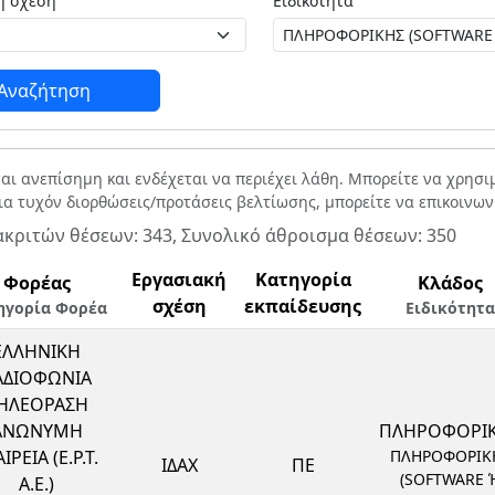
Εργασιακή σχέση
Ειδικότητα
Αναζήτηση
ναι ανεπίσημη και ενδέχεται να περιέχει λάθη. Μπορείτε να χρησ
Για τυχόν διορθώσεις/προτάσεις βελτίωσης, μπορείτε να επικοινω
ακριτών θέσεων: 343, Συνολικό άθροισμα θέσεων: 350
Εργασιακή
Κατηγορία
Φορέας
Κλάδος
σχέση
εκπαίδευσης
ηγορία Φορέα
Ειδικότητα
ΕΛΛΗΝΙΚΗ
ΑΔΙΟΦΩΝΙΑ
ΗΛΕΟΡΑΣΗ
ΑΝΩΝΥΜΗ
ΠΛΗΡΟΦΟΡΙ
ΙΡΕΙΑ (Ε.Ρ.Τ.
ΠΛΗΡΟΦΟΡΙΚ
ΙΔΑΧ
ΠΕ
(SOFTWARE 
Α.Ε.)