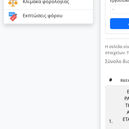
Κλίμακα φορολογίας
Εκπτώσεις φόρου
Η σελίδα εί
στοιχείων. 
Σύνολο δι
#
Κατ
Ρ
Τ
ΕΤΑ
1.