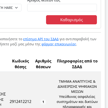
Αριθμός θέσεων έως
Καθαρισμός
ιμοποιήσετε το
επίσημο API του ΣΔΑΔ
για αντιπαραβολή των
νήσετε μαζί μας μέσω της
φόρμας επικοινωνίας
.
Κωδικός
Αριθμός
Πληροφορίες από το
θέσης
θέσεων
ΣΔΑΔ
ΤΜΗΜΑ ΑΝΑΠΤΥΞΗΣ &
ΔΙΑΧΕΙΡΙΣΗΣ ΨΗΦΙΑΚΩΝ
ΜΕΣΩΝ
ΚΗΣ
Υπεύθυνος ασφαλείας
ΗΣ
2912412212
συστημάτων και δικτύων
1
Ή
πληροφορικής και