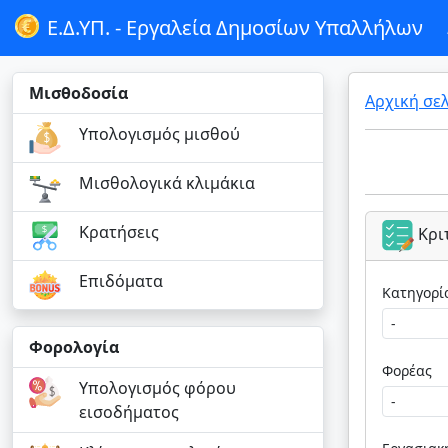
Ε.Δ.ΥΠ. -
Εργαλεία Δημοσίων Υπαλλήλων
Μισθοδοσία
Αρχική σε
Υπολογισμός μισθού
Μισθολογικά κλιμάκια
Κρατήσεις
Κρι
Επιδόματα
Φορολογία
Φορέας
Υπολογισμός φόρου
εισοδήματος