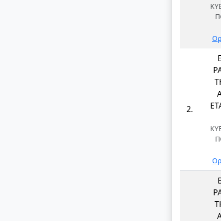
ΚΥ
Π
Ορ
Ρ
Τ
ΕΤΑ
2.
ΚΥ
Π
Ορ
Ρ
Τ