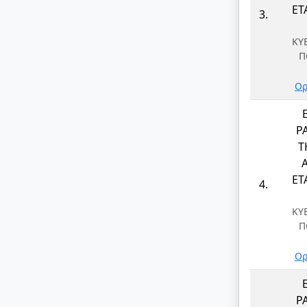
ΕΤΑ
3.
ΚΥ
Π
Ορ
Ρ
Τ
ΕΤΑ
4.
ΚΥ
Π
Ορ
Ρ