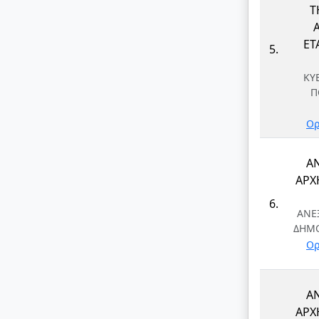
Τ
ΕΤΑ
5.
ΚΥ
Π
Ορ
Α
ΑΡΧ
6.
ΑΝΕ
ΔΗΜ
Ορ
Α
ΑΡΧ