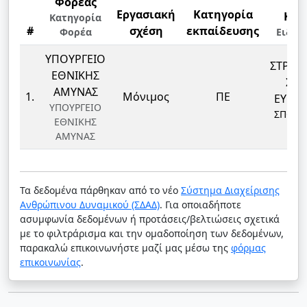
Φορέας
Εργασιακή
Κατηγορία
Κλά
Κατηγορία
#
σχέση
εκπαίδευσης
Φορέα
Ειδικ
ΥΠΟΥΡΓΕΙΟ
ΣΤΡΑΤΙ
ΕΘΝΙΚΗΣ
ΣΧ
ΑΜΥΝΑΣ
1.
Μόνιμος
ΠΕ
ΕΥΕΛ
ΥΠΟΥΡΓΕΙΟ
ΣΠΟΥΔ
ΕΘΝΙΚΗΣ
ΣΣ
ΑΜΥΝΑΣ
Τα δεδομένα πάρθηκαν από το νέο
Σύστημα Διαχείρισης
Ανθρώπινου Δυναμικού (ΣΔΑΔ)
. Για οποιαδήποτε
ασυμφωνία δεδομένων ή προτάσεις/βελτιώσεις σχετικά
με το φιλτράρισμα και την ομαδοποίηση των δεδομένων,
παρακαλώ επικοινωνήστε μαζί μας μέσω της
φόρμας
επικοινωνίας
.