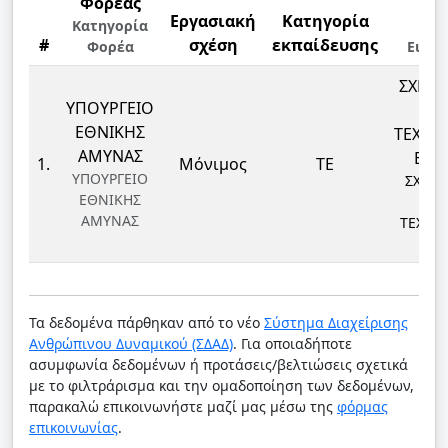
Φορέας
Εργασιακή
Κατηγορία
Κλά
Κατηγορία
#
σχέση
εκπαίδευσης
Φορέα
Ειδικ
ΣΧΕΔΙ
ΥΠΟΥΡΓΕΙΟ
Κ
ΕΘΝΙΚΗΣ
ΤΕΧΝΟ
ΑΜΥΝΑΣ
ΕΝΔ
1.
Μόνιμος
ΤΕ
ΥΠΟΥΡΓΕΙΟ
ΣΧΕΔΙ
ΕΘΝΙΚΗΣ
Κ
ΑΜΥΝΑΣ
ΤΕΧΝΟ
ΕΝΔ
Τα δεδομένα πάρθηκαν από το νέο
Σύστημα Διαχείρισης
Ανθρώπινου Δυναμικού (ΣΔΑΔ)
. Για οποιαδήποτε
ασυμφωνία δεδομένων ή προτάσεις/βελτιώσεις σχετικά
με το φιλτράρισμα και την ομαδοποίηση των δεδομένων,
παρακαλώ επικοινωνήστε μαζί μας μέσω της
φόρμας
επικοινωνίας
.