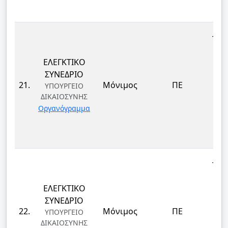
ΤΕΚ
ΕΛΕΓΚΤΙΚΟ
ΕΠ
ΣΥΝΕΔΡΙΟ
ΔΙ
21.
Μόνιμος
ΠΕ
ΥΠΟΥΡΓΕΙΟ
ΔΙΚΑΙΟΣΥΝΗΣ
ΤΕ
Οργανόγραμμα
ΚΑΙ
Δ
ΤΕΚ
ΕΛΕΓΚΤΙΚΟ
ΕΠ
ΣΥΝΕΔΡΙΟ
ΔΙ
22.
Μόνιμος
ΠΕ
ΥΠΟΥΡΓΕΙΟ
ΔΙΚΑΙΟΣΥΝΗΣ
ΤΕ