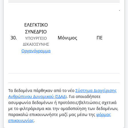
ΤΕΚ
ΕΛΕΓΚΤΙΚΟ
ΕΠ
ΣΥΝΕΔΡΙΟ
ΔΙ
30.
Μόνιμος
ΠΕ
ΥΠΟΥΡΓΕΙΟ
ΔΙΚΑΙΟΣΥΝΗΣ
ΤΕ
Οργανόγραμμα
ΚΑΙ
Δ
Τα δεδομένα πάρθηκαν από το νέο
Σύστημα Διαχείρισης
Ανθρώπινου Δυναμικού (ΣΔΑΔ)
. Για οποιαδήποτε
ασυμφωνία δεδομένων ή προτάσεις/βελτιώσεις σχετικά
με το φιλτράρισμα και την ομαδοποίηση των δεδομένων,
παρακαλώ επικοινωνήστε μαζί μας μέσω της
φόρμας
επικοινωνίας
.