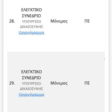
ΕΛΕΓΚΤΙΚΟ
ΕΠ
ΣΥΝΕΔΡΙΟ
ΔΙ
28.
Μόνιμος
ΠΕ
ΥΠΟΥΡΓΕΙΟ
ΔΙΚΑΙΟΣΥΝΗΣ
ΤΕ
Οργανόγραμμα
ΚΑΙ
Δ
ΤΕΚ
ΕΛΕΓΚΤΙΚΟ
ΕΠ
ΣΥΝΕΔΡΙΟ
ΔΙ
29.
Μόνιμος
ΠΕ
ΥΠΟΥΡΓΕΙΟ
ΔΙΚΑΙΟΣΥΝΗΣ
ΤΕ
Οργανόγραμμα
ΚΑΙ
Δ