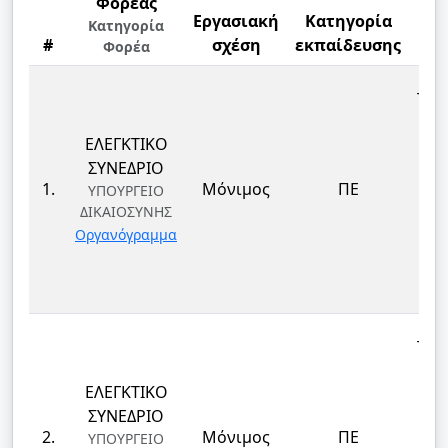
Φορέας
Εργασιακή
Κατηγορία
Κατηγορία
#
σχέση
εκπαίδευσης
Φορέα
Ε
ΤΕΚ
ΕΛΕΓΚΤΙΚΟ
ΕΠ
ΣΥΝΕΔΡΙΟ
ΔΙ
1.
Μόνιμος
ΠΕ
ΥΠΟΥΡΓΕΙΟ
ΔΙΚΑΙΟΣΥΝΗΣ
ΤΕ
Οργανόγραμμα
ΚΑΙ
Δ
ΤΕΚ
ΕΛΕΓΚΤΙΚΟ
ΕΠ
ΣΥΝΕΔΡΙΟ
ΔΙ
2.
Μόνιμος
ΠΕ
ΥΠΟΥΡΓΕΙΟ