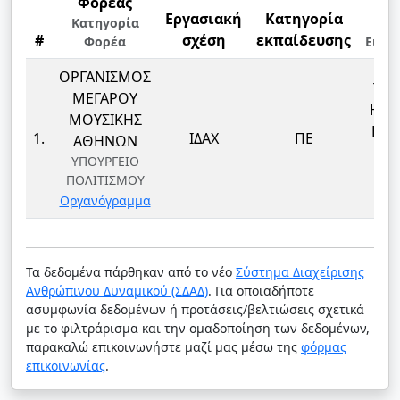
Φορέας
Εργασιακή
Κατηγορία
Κλ
Κατηγορία
#
σχέση
εκπαίδευσης
Φορέα
Ειδι
ΟΡΓΑΝΙΣΜΟΣ
ΤΕ
ΜΕΓΑΡΟΥ
ΗΧΟ
ΜΟΥΣΙΚΗΣ
ΕΙΚ
1.
ΙΔΑΧ
ΠΕ
ΑΘΗΝΩΝ
ΤΕ
ΥΠΟΥΡΓΕΙΟ
ΗΧΟ
ΠΟΛΙΤΙΣΜΟΥ
ΕΙΚ
Οργανόγραμμα
Τα δεδομένα πάρθηκαν από το νέο
Σύστημα Διαχείρισης
Ανθρώπινου Δυναμικού (ΣΔΑΔ)
. Για οποιαδήποτε
ασυμφωνία δεδομένων ή προτάσεις/βελτιώσεις σχετικά
με το φιλτράρισμα και την ομαδοποίηση των δεδομένων,
παρακαλώ επικοινωνήστε μαζί μας μέσω της
φόρμας
επικοινωνίας
.