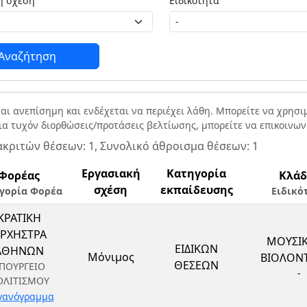
Εργασιακή σχέση
Ειδικότητα
Αναζήτηση
ναι ανεπίσημη και ενδέχεται να περιέχει λάθη. Μπορείτε να χρησ
Για τυχόν διορθώσεις/προτάσεις βελτίωσης, μπορείτε να επικοινω
ακριτών θέσεων: 1, Συνολικό άθροισμα θέσεων: 1
Εργασιακή
Κατηγορία
Φορέας
Κλάδ
σχέση
εκπαίδευσης
γορία Φορέα
Ειδικό
ΚΡΑΤΙΚΗ
ΡΧΗΣΤΡΑ
ΜΟΥΣΙΚ
ΕΙΔΙΚΩΝ
ΑΘΗΝΩΝ
Μόνιμος
ΒΙΟΛΟΝ
ΘΕΣΕΩΝ
ΠΟΥΡΓΕΙΟ
-
ΟΛΙΤΙΣΜΟΥ
γανόγραμμα