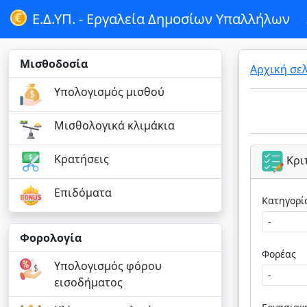
Ε.Δ.ΥΠ. -
Εργαλεία Δημοσίων Υπαλλήλων
Μισθοδοσία
Αρχική σε
Υπολογισμός μισθού
Μισθολογικά κλιμάκια
Κρατήσεις
Κρι
Επιδόματα
Φορολογία
Φορέας
Υπολογισμός φόρου
εισοδήματος