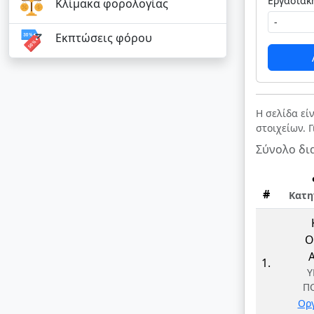
Κλίμακα φορολογίας
Εκπτώσεις φόρου
Η σελίδα εί
στοιχείων. 
Σύνολο δι
#
Κατη
Ο
1.
Υ
Π
Ορ