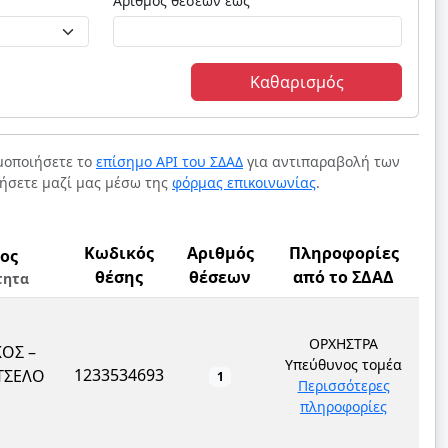
Αριθμός θέσεων έως
Καθαρισμός
ιμοποιήσετε το
επίσημο API του ΣΔΑΔ
για αντιπαραβολή των
νήσετε μαζί μας μέσω της
φόρμας επικοινωνίας
.
Κωδικός
Αριθμός
Πληροφορίες
ος
θέσης
θέσεων
από το ΣΔΑΔ
τητα
ΟΡΧΗΣΤΡΑ
ΟΣ –
Υπεύθυνος τομέα
1233534693
ΤΣΕΛΟ
1
Περισσότερες
πληροφορίες