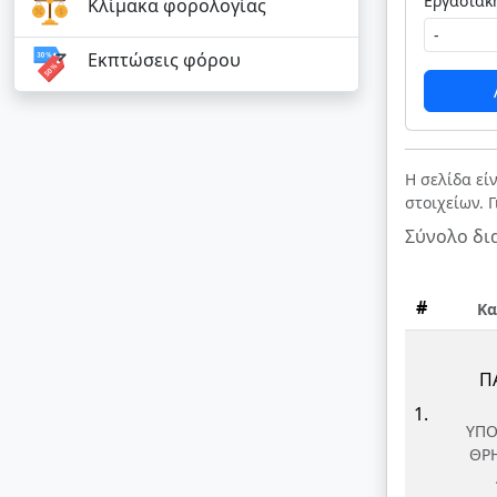
Κλίμακα φορολογίας
Εκπτώσεις φόρου
Η σελίδα εί
στοιχείων. 
Σύνολο δι
#
Κα
Π
1.
ΥΠΟ
ΘΡ