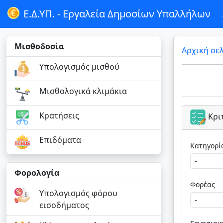
Ε.Δ.ΥΠ. -
Εργαλεία Δημοσίων Υπαλλήλων
Μισθοδοσία
Αρχική σε
Υπολογισμός μισθού
Μισθολογικά κλιμάκια
Κρατήσεις
Κρι
Επιδόματα
Φορολογία
Φορέας
Υπολογισμός φόρου
εισοδήματος