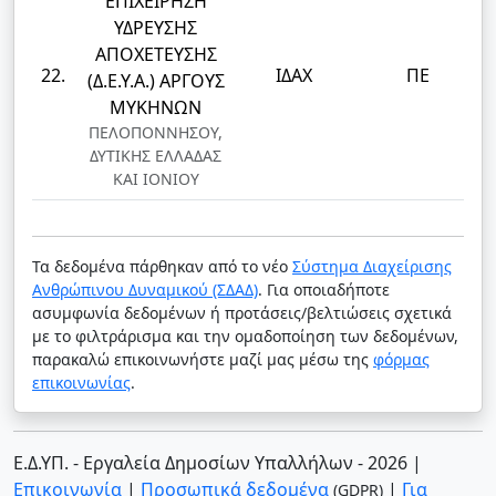
ΕΠΙΧΕΙΡΗΣΗ
ΥΔΡΕΥΣΗΣ
ΑΠΟΧΕΤΕΥΣΗΣ
22.
ΙΔΑΧ
ΠΕ
(Δ.Ε.Υ.Α.) ΑΡΓΟΥΣ
ΜΥΚΗΝΩΝ
ΠΕΛΟΠΟΝΝΗΣΟΥ,
ΔΥΤΙΚΗΣ ΕΛΛΑΔΑΣ
ΚΑΙ ΙΟΝΙΟΥ
Τα δεδομένα πάρθηκαν από το νέο
Σύστημα Διαχείρισης
Ανθρώπινου Δυναμικού (ΣΔΑΔ)
. Για οποιαδήποτε
ασυμφωνία δεδομένων ή προτάσεις/βελτιώσεις σχετικά
με το φιλτράρισμα και την ομαδοποίηση των δεδομένων,
παρακαλώ επικοινωνήστε μαζί μας μέσω της
φόρμας
επικοινωνίας
.
Ε.Δ.ΥΠ. - Εργαλεία Δημοσίων Υπαλλήλων - 2026
|
Επικοινωνία
|
Προσωπικά δεδομένα
|
Για
(GDPR)