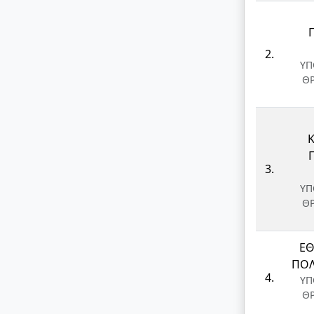
2.
ΥΠ
Θ
3.
ΥΠ
Θ
ΕΘ
ΠΟΛ
4.
ΥΠ
Θ