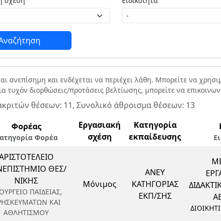
Εργασιακή σχέση
Ειδικότητα
Αναζήτηση
ναι ανεπίσημη και ενδέχεται να περιέχει λάθη. Μπορείτε να χρησ
Για τυχόν διορθώσεις/προτάσεις βελτίωσης, μπορείτε να επικοινω
ακριτών θέσεων: 11, Συνολικό άθροισμα θέσεων: 13
Εργασιακή
Κατηγορία
Φορέας
σχέση
εκπαίδευσης
ατηγορία Φορέα
Ε
ΑΡΙΣΤΟΤΕΛΕΙΟ
ΜΕ
ΕΠΙΣΤΗΜΙΟ ΘΕΣ/
ΑΝΕΥ
ΕΡΓ
ΝΙΚΗΣ
Μόνιμος
ΚΑΤΗΓΟΡΙΑΣ
ΔΙΔΑΚΤ
ΟΥΡΓΕΙΟ ΠΑΙΔΕΙΑΣ,
ΕΚΠ/ΣΗΣ
ΑΕ
ΡΗΣΚΕΥΜΑΤΩΝ ΚΑΙ
ΔΙΟΙΚΗΤ
ΑΘΛΗΤΙΣΜΟΥ