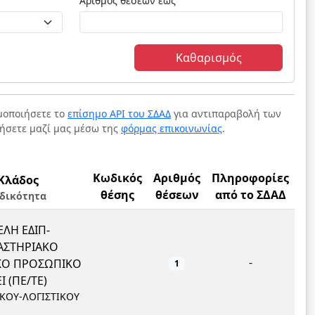
Αριθμός θέσεων έως
Καθαρισμός
ιμοποιήσετε το
επίσημο API του ΣΔΑΔ
για αντιπαραβολή των
νήσετε μαζί μας μέσω της
φόρμας επικοινωνίας
.
Κωδικός
Αριθμός
Πληροφορίες
Κλάδος
θέσης
θέσεων
από το ΣΔΑΔ
ιδικότητα
ΛΗ ΕΔΙΠ-
ΑΣΤΗΡΙΑΚΟ
-
ΙΚΟ ΠΡΟΣΩΠΙΚΟ
1
Ι (ΠΕ/ΤΕ)
ΙΚΟΥ-ΛΟΓΙΣΤΙΚΟΥ