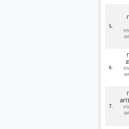
5.
ΥΠ
Θ
Δ
6.
ΥΠ
Θ
ΔΥΤ
7.
ΥΠ
Θ