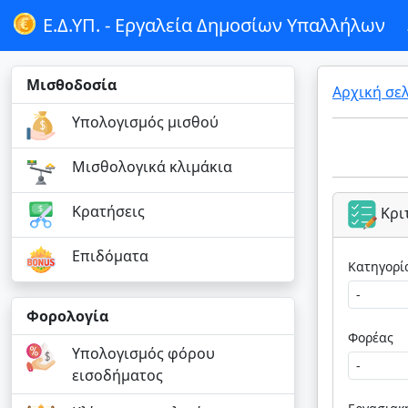
Ε.Δ.ΥΠ. -
Εργαλεία Δημοσίων Υπαλλήλων
Μισθοδοσία
Αρχική σε
Υπολογισμός μισθού
Μισθολογικά κλιμάκια
Κρατήσεις
Κρι
Επιδόματα
Φορολογία
Φορέας
Υπολογισμός φόρου
εισοδήματος