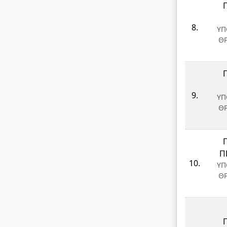
8.
ΥΠ
Θ
9.
ΥΠ
Θ
Π
10.
ΥΠ
Θ