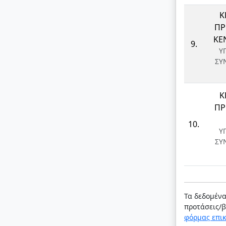
Κ
ΠΡ
ΚΕ
9.
Υ
ΣΥ
Κ
ΠΡ
10.
Υ
ΣΥ
Τα δεδομέν
προτάσεις/β
φόρμας επι