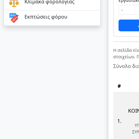
Κλίμακα φορολογίας
Εκπτώσεις φόρου
Η σελίδα εί
στοιχείων. 
Σύνολο δι
#
ΚΟΙ
1.
Υ
ΣΥ