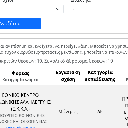
Εργασιακή σχέση
Ειδικότητα
Αναζήτηση
ναι ανεπίσημη και ενδέχεται να περιέχει λάθη. Μπορείτε να χρησ
Για τυχόν διορθώσεις/προτάσεις βελτίωσης, μπορείτε να επικοινω
ακριτών θέσεων: 10, Συνολικό άθροισμα θέσεων: 10
Εργασιακή
Κατηγορία
Φορέας
σχέση
εκπαίδευσης
Κατηγορία Φορέα
Ε
ΕΘΝΙΚΟ ΚΕΝΤΡΟ
Π
ΝΩΝΙΚΗΣ ΑΛΛΗΛΕΓΓΥΗΣ
(Ε.Κ.Κ.Α.)
Μόνιμος
ΔΕ
Ε
ΠΟΥΡΓΕΙΟ ΚΟΙΝΩΝΙΚΗΣ
Κ
ΝΟΧΗΣ ΚΑΙ ΟΙΚΟΓΕΝΕΙΑΣ
Οργανόγραμμα