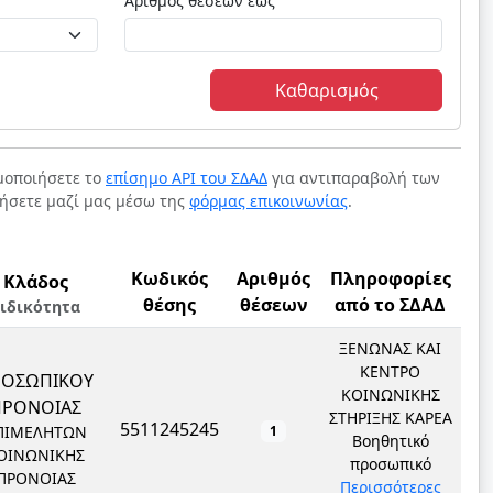
Αριθμός θέσεων έως
Καθαρισμός
ιμοποιήσετε το
επίσημο API του ΣΔΑΔ
για αντιπαραβολή των
νήσετε μαζί μας μέσω της
φόρμας επικοινωνίας
.
Κωδικός
Αριθμός
Πληροφορίες
Κλάδος
θέσης
θέσεων
από το ΣΔΑΔ
ιδικότητα
ΞΕΝΩΝΑΣ ΚΑΙ
ΚΕΝΤΡΟ
ΡΟΣΩΠΙΚΟΥ
ΚΟΙΝΩΝΙΚΗΣ
ΠΡΟΝΟΙΑΣ
ΣΤΗΡΙΞΗΣ ΚΑΡΕΑ
5511245245
ΠΙΜΕΛΗΤΩΝ
1
Βοηθητικό
ΟΙΝΩΝΙΚΗΣ
προσωπικό
ΠΡΟΝΟΙΑΣ
Περισσότερες