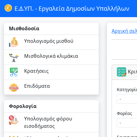
Ε.Δ.ΥΠ. -
Εργαλεία Δημοσίων Υπαλλήλων
Μισθοδοσία
Αρχική σε
Υπολογισμός μισθού
Μισθολογικά κλιμάκια
Κρατήσεις
Κρι
Επιδόματα
Φορολογία
Φορέας
Υπολογισμός φόρου
εισοδήματος