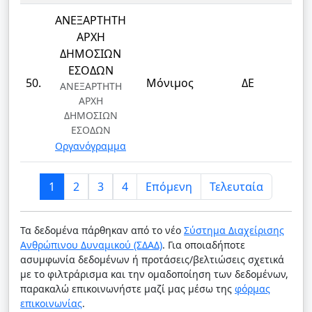
ΑΝΕΞΑΡΤΗΤΗ
ΑΡΧΗ
ΔΗΜΟΣΙΩΝ
ΕΣΟΔΩΝ
Τ
50.
Μόνιμος
ΔΕ
ΑΝΕΞΑΡΤΗΤΗ
Τ
ΑΡΧΗ
ΔΗΜΟΣΙΩΝ
ΕΣΟΔΩΝ
Οργανόγραμμα
1
2
3
4
Επόμενη
Τελευταία
Τα δεδομένα πάρθηκαν από το νέο
Σύστημα Διαχείρισης
Ανθρώπινου Δυναμικού (ΣΔΑΔ)
. Για οποιαδήποτε
ασυμφωνία δεδομένων ή προτάσεις/βελτιώσεις σχετικά
με το φιλτράρισμα και την ομαδοποίηση των δεδομένων,
παρακαλώ επικοινωνήστε μαζί μας μέσω της
φόρμας
επικοινωνίας
.